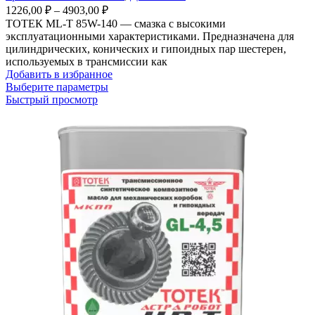
Диапазон
1226,00
₽
–
4903,00
₽
цен:
ТОТЕК ML-T 85W-140 — смазка с высокими
1226,00 ₽
эксплуатационными характеристиками. Предназначена для
–
цилиндрических, конических и гипоидных пар шестерен,
используемых в трансмиссии как
4903,00 ₽
Добавить в избранное
Этот
Выберите параметры
товар
Быстрый просмотр
имеет
несколько
вариаций.
Опции
можно
выбрать
на
странице
товара.