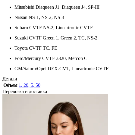
Mitsubishi Diaqueen J1, Diaqueen J4, SP-III
Nissan NS-1, NS-2, NS-3
Subaru CVTF NS-2, Lineartronic CVTF
Suzuki CVTF Green 1, Green 2, TC, NS-2
Toyota CVTF TC, FE
Ford/Mercury CVTF 3320, Mercon C
GM/Saturn/Opel DEX-CVT, Lineartronic CVTF
Детали
Объем
1
,
20
,
5
,
50
Перевозка и доставка