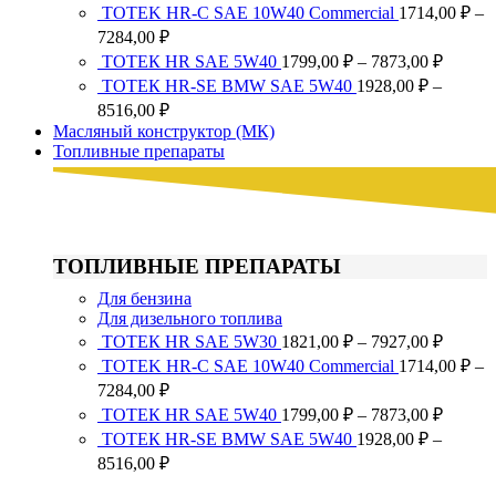
цен:
TOTEK HR-C SAE 10W40 Commercial
1714,00
₽
–
1821,0
Диапазон
7284,00
₽
–
цен:
Диапа
ТОТЕК HR SAE 5W40
1799,00
₽
–
7873,00
₽
7927,0
1714,00 ₽
цен:
ТОТЕК HR-SE BMW SAE 5W40
1928,00
₽
–
–
1799,0
Диапазон
8516,00
₽
7284,00 ₽
–
цен:
Масляный конструктор (МК)
7873,0
1928,00 ₽
Топливные препараты
–
8516,00 ₽
ТОПЛИВНЫЕ ПРЕПАРАТЫ
Для бензина
Для дизельного топлива
Диапа
ТОТЕК HR SAE 5W30
1821,00
₽
–
7927,00
₽
цен:
TOTEK HR-C SAE 10W40 Commercial
1714,00
₽
–
1821,0
Диапазон
7284,00
₽
–
цен:
Диапа
ТОТЕК HR SAE 5W40
1799,00
₽
–
7873,00
₽
7927,0
1714,00 ₽
цен:
ТОТЕК HR-SE BMW SAE 5W40
1928,00
₽
–
–
1799,0
Диапазон
8516,00
₽
7284,00 ₽
–
цен: