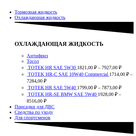
7873,0
1928,00 ₽
–
Тормозная жидкость
8516,00 ₽
Охлаждающая жидкость
ОХЛАЖДАЮЩАЯ ЖИДКОСТЬ
Антифриз
Тосол
Диапа
ТОТЕК HR SAE 5W30
1821,00
₽
–
7927,00
₽
цен:
TOTEK HR-C SAE 10W40 Commercial
1714,00
₽
–
1821,0
Диапазон
7284,00
₽
–
цен:
Диапа
ТОТЕК HR SAE 5W40
1799,00
₽
–
7873,00
₽
7927,0
1714,00 ₽
цен:
ТОТЕК HR-SE BMW SAE 5W40
1928,00
₽
–
–
1799,0
Диапазон
8516,00
₽
7284,00 ₽
–
цен:
Присадки для ДВС
7873,0
1928,00 ₽
Средства по уходу
–
Для спортсменов
8516,00 ₽