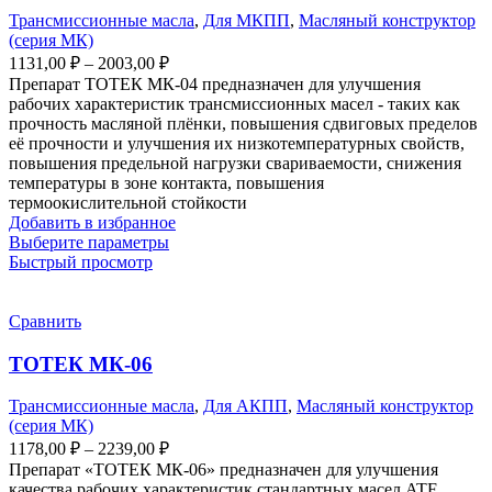
Трансмиссионные масла
,
Для МКПП
,
Масляный конструктор
(серия МК)
Диапазон
1131,00
₽
–
2003,00
₽
цен:
Препарат ТОТЕК МК-04 предназначен для улучшения
1131,00 ₽
рабочих характеристик трансмиссионных масел - таких как
–
прочность масляной плёнки, повышения сдвиговых пределов
её прочности и улучшения их низкотемпературных свойств,
2003,00 ₽
повышения предельной нагрузки свариваемости, снижения
температуры в зоне контакта, повышения
термоокислительной стойкости
Добавить в избранное
Этот
Выберите параметры
товар
Быстрый просмотр
имеет
несколько
вариаций.
Сравнить
Опции
можно
ТОТЕК МК-06
выбрать
на
Трансмиссионные масла
,
Для АКПП
,
Масляный конструктор
странице
(серия МК)
товара.
Диапазон
1178,00
₽
–
2239,00
₽
цен:
Препарат «ТОТЕК МК-06» предназначен для улучшения
1178,00 ₽
качества рабочих характеристик стандартных масел ATF