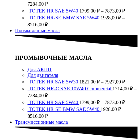
1821,0
Диапазон
7284,00
₽
–
цен:
Диапа
ТОТЕК HR SAE 5W40
1799,00
₽
–
7873,00
₽
7927,0
1714,00 ₽
цен:
ТОТЕК HR-SE BMW SAE 5W40
1928,00
₽
–
–
1799,0
Диапазон
8516,00
₽
7284,00 ₽
–
цен:
Промывочные масла
7873,0
1928,00 ₽
–
8516,00 ₽
ПРОМЫВОЧНЫЕ МАСЛА
Для АКПП
Для двигателя
Диапа
ТОТЕК HR SAE 5W30
1821,00
₽
–
7927,00
₽
цен:
TOTEK HR-C SAE 10W40 Commercial
1714,00
₽
–
1821,0
Диапазон
7284,00
₽
–
цен:
Диапа
ТОТЕК HR SAE 5W40
1799,00
₽
–
7873,00
₽
7927,0
1714,00 ₽
цен:
ТОТЕК HR-SE BMW SAE 5W40
1928,00
₽
–
–
1799,0
Диапазон
8516,00
₽
7284,00 ₽
–
цен:
Трансмиссионные масла
7873,0
1928,00 ₽
–
8516,00 ₽