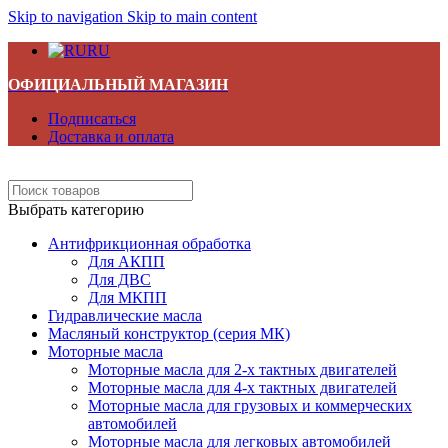
Skip to navigation
Skip to main content
RU
ОФИЦИАЛЬНЫЙ МАГАЗИН
Подписаться
Доставка и оплата
Выбрать категорию
Антифрикционная обработка
Для АКПП
Для ДВС
Для МКПП
Гидравлические масла
Масляный конструктор (серия МК)
Моторные масла
Моторные масла для 2-х тактных двигателей
Моторные масла для 4-х тактных двигателей
Моторные масла для грузовых и коммерческих
автомобилей
Моторные масла для легковых автомобилей