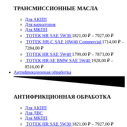
ТРАНСМИССИОННЫЕ МАСЛА
Для АКПП
Для вариаторов
Для МКПП
Диапа
ТОТЕК HR SAE 5W30
1821,00
₽
–
7927,00
₽
цен:
TOTEK HR-C SAE 10W40 Commercial
1714,00
₽
–
1821,0
Диапазон
7284,00
₽
–
цен:
Диапа
ТОТЕК HR SAE 5W40
1799,00
₽
–
7873,00
₽
7927,0
1714,00 ₽
цен:
ТОТЕК HR-SE BMW SAE 5W40
1928,00
₽
–
–
1799,0
Диапазон
8516,00
₽
7284,00 ₽
–
цен:
Антифрикционная обработка
7873,0
1928,00 ₽
–
8516,00 ₽
АНТИФРИКЦИОННАЯ ОБРАБОТКА
Для АКПП
Для ДВС
Для МКПП
Диапа
ТОТЕК HR SAE 5W30
1821,00
₽
–
7927,00
₽