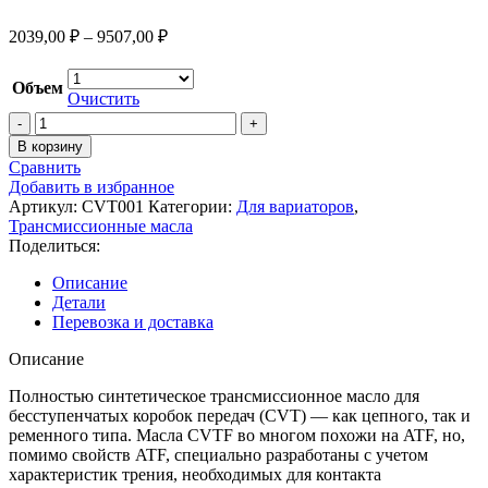
Диапазон
2039,00
₽
–
9507,00
₽
цен:
2039,00 ₽
Объем
–
Очистить
9507,00 ₽
Количество
товара
В корзину
ТОТЕК
Сравнить
Автомат
Добавить в избранное
Вариатор
Артикул:
CVT001
Категории:
Для вариаторов
,
CVT
Трансмиссионные масла
трансмиссионное
Поделиться:
масло
Описание
Детали
Перевозка и доставка
Описание
Полностью синтетическое трансмиссионное масло для
бесступенчатых коробок передач (CVT) — как цепного, так и
ременного типа. Масла CVTF во многом похожи на ATF, но,
помимо свойств ATF, специально разработаны с учетом
характеристик трения, необходимых для контакта