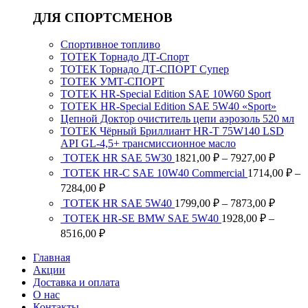
ДЛЯ СПОРТСМЕНОВ
Спортивное топливо
ТОТЕК Торнадо ДТ-Спорт
ТОТЕК Торнадо ДТ-СПОРТ Супер
ТОТЕК УМТ-СПОРТ
TOTEK HR-Special Edition SAE 10W60 Sport
TOTEK HR-Special Edition SAE 5W40 «Sport»
Цепной Доктор очиститель цепи аэрозоль 520 мл
ТОТЕК Чёрный Бриллиант HR-T 75W140 LSD
API GL-4,5+ трансмиссионное масло
Диапа
ТОТЕК HR SAE 5W30
1821,00
₽
–
7927,00
₽
цен:
TOTEK HR-C SAE 10W40 Commercial
1714,00
₽
–
1821,0
Диапазон
7284,00
₽
–
цен:
Диапа
ТОТЕК HR SAE 5W40
1799,00
₽
–
7873,00
₽
7927,0
1714,00 ₽
цен:
ТОТЕК HR-SE BMW SAE 5W40
1928,00
₽
–
–
1799,0
Диапазон
8516,00
₽
7284,00 ₽
–
цен:
7873,0
Главная
1928,00 ₽
Акции
–
Доставка и оплата
8516,00 ₽
О нас
Контакты