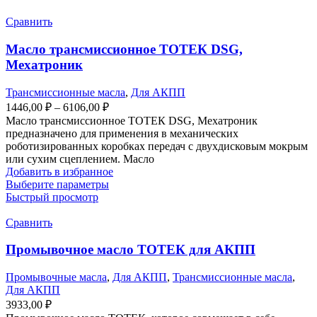
несколько
вариаций.
Сравнить
Опции
можно
​Масло трансмиссионное ТОТЕК DSG,
выбрать
Мехатроник
на
странице
Трансмиссионные масла
,
Для АКПП
товара.
Диапазон
1446,00
₽
–
6106,00
₽
цен:
Масло трансмиссионное ТОТЕК DSG, Мехатроник
1446,00 ₽
предназначено для применения в механических
–
роботизированных коробках передач с двухдисковым мокрым
или сухим сцеплением. Масло
6106,00 ₽
Добавить в избранное
Этот
Выберите параметры
товар
Быстрый просмотр
имеет
несколько
Сравнить
вариаций.
Опции
Промывочное масло ТОТЕК для АКПП
можно
выбрать
Промывочные масла
,
Для АКПП
,
Трансмиссионные масла
,
на
Для АКПП
странице
3933,00
₽
товара.