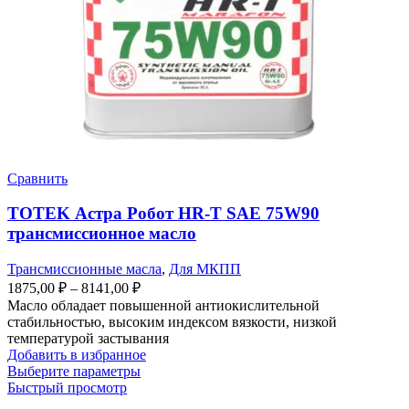
Сравнить
TOTEK Астра Робот HR-T SAE 75W90
трансмиссионное масло
Трансмиссионные масла
,
Для МКПП
Диапазон
1875,00
₽
–
8141,00
₽
цен:
Масло обладает повышенной антиокислительной
1875,00 ₽
стабильностью, высоким индексом вязкости, низкой
–
температурой застывания
Добавить в избранное
8141,00 ₽
Этот
Выберите параметры
товар
Быстрый просмотр
имеет