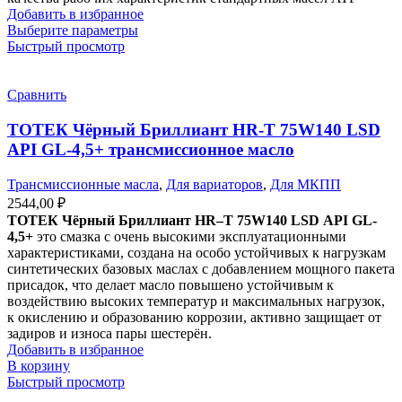
–
Добавить в избранное
Этот
Выберите параметры
2239,00 ₽
товар
Быстрый просмотр
имеет
несколько
вариаций.
Сравнить
Опции
можно
ТОТЕК Чёрный Бриллиант HR-T 75W140 LSD
выбрать
API GL-4,5+ трансмиссионное масло
на
странице
Трансмиссионные масла
,
Для вариаторов
,
Для МКПП
товара.
2544,00
₽
ТОТЕК Чёрный Бриллиант
HR
–
T
75
W
140
LSD
API
GL
-
4,5+
это смазка с очень высокими эксплуатационными
характеристиками, создана на особо устойчивых к нагрузкам
синтетических базовых маслах с добавлением мощного пакета
присадок, что делает масло повышено устойчивым к
воздействию высоких температур и максимальных нагрузок,
к окислению и образованию коррозии, активно защищает от
задиров и износа пары шестерён.
Добавить в избранное
В корзину
Быстрый просмотр