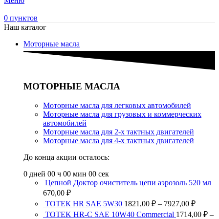
Меню
0
пунктов
Наш каталог
Моторные масла
МОТОРНЫЕ МАСЛА
Моторные масла для легковых автомобилей
Моторные масла для грузовых и коммерческих
автомобилей
Моторные масла для 2-х тактных двигателей
Моторные масла для 4-х тактных двигателей
До конца акции осталось:
0
дней
00
ч
00
мин
00
сек
Цепной Доктор очиститель цепи аэрозоль 520 мл
670,00
₽
Диапа
ТОТЕК HR SAE 5W30
1821,00
₽
–
7927,00
₽
цен:
TOTEK HR-C SAE 10W40 Commercial
1714,00
₽
–