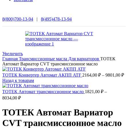
8(800)700-13-94
|
8(495)478-13-94
Увеличить
Главная
Трансмиссионные масла
Для вариаторов
ТОТЕК
Автомат Вариатор CVT трансмиссионное масло
Д
ТОТЕК Конвертер Автомат АКПП ATF
2164,00
₽
–
9801,00
₽
це
Назад к товарам
21
–
ТОТЕК Автомат трансмиссионное масло
1821,00
₽
–
98
Диапазон
8034,00
₽
цен:
1821,00 ₽
ТОТЕК Автомат Вариатор
–
8034,00 ₽
CVT трансмиссионное масло