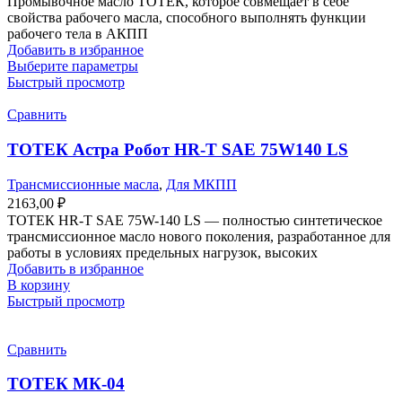
Промывочное масло ТОТЕК, которое совмещает в себе
свойства рабочего масла, способного выполнять функции
рабочего тела в АКПП
Добавить в избранное
Этот
Выберите параметры
товар
Быстрый просмотр
имеет
несколько
Сравнить
вариаций.
Опции
ТОТЕК Астра Робот HR-T SAE 75W140 LS
можно
выбрать
Трансмиссионные масла
,
Для МКПП
на
2163,00
₽
странице
ТОТЕК HR-T SAE 75W-140 LS — полностью синтетическое
товара.
трансмиссионное масло нового поколения, разработанное для
работы в условиях предельных нагрузок, высоких
Добавить в избранное
В корзину
Быстрый просмотр
Сравнить
ТОТЕК МК-04