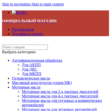
Skip to navigation
Skip to main content
RU
ОФИЦИАЛЬНЫЙ МАГАЗИН
Подписаться
Доставка и оплата
Выбрать категорию
Антифрикционная обработка
Для АКПП
Для ДВС
Для МКПП
Гидравлические масла
Масляный конструктор (серия МК)
Моторные масла
Моторные масла для 2-х тактных двигателей
Моторные масла для 4-х тактных двигателей
Моторные масла для грузовых и коммерческих
автомобилей
Моторные масла для легковых автомобилей