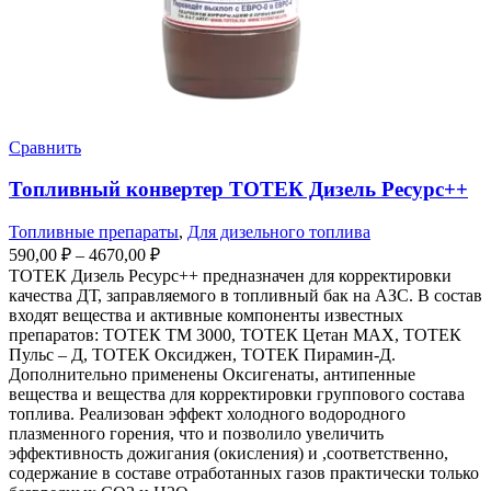
Сравнить
Топливный конвертер ТОТЕК Дизель Ресурс++
Топливные препараты
,
Для дизельного топлива
Диапазон
590,00
₽
–
4670,00
₽
цен:
ТОТЕК Дизель Ресурс++ предназначен для корректировки
590,00 ₽
качества ДТ, заправляемого в топливный бак на АЗС. В состав
–
входят вещества и активные компоненты известных
препаратов: ТОТЕК ТМ 3000, ТОТЕК Цетан МАХ, ТОТЕК
4670,00 ₽
Пульс – Д, ТОТЕК Оксиджен, ТОТЕК Пирамин-Д.
Дополнительно применены Оксигенаты, антипенные
вещества и вещества для корректировки группового состава
топлива. Реализован эффект холодного водородного
плазменного горения, что и позволило увеличить
эффективность дожигания (окисления) и ,соответственно,
содержание в составе отработанных газов практически только