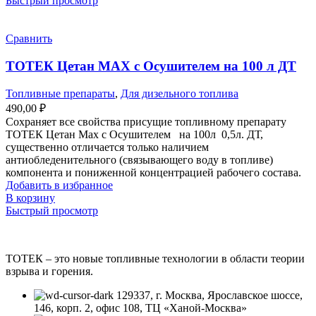
Быстрый просмотр
имеет
несколько
вариаций.
Сравнить
Опции
можно
ТОТЕК Цетан МАХ с Осушителем на 100 л ДТ
выбрать
на
Топливные препараты
,
Для дизельного топлива
странице
490,00
₽
товара.
Сохраняет все свойства присущие топливному препарату
ТОТЕК Цетан Мах с Осушителем на 100л 0,5л. ДТ,
существенно отличается только наличием
антиобледенительного (связывающего воду в топливе)
компонента и пониженной концентрацией рабочего состава.
Добавить в избранное
В корзину
Быстрый просмотр
ТОТЕК – это новые топливные технологии в области теории
взрыва и горения.
129337, г. Москва, Ярославское шоссе,
146, корп. 2, офис 108, ТЦ «Ханой-Москва»