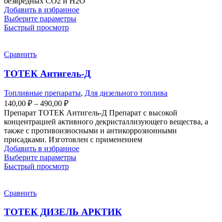
безвредных СО2 и Н2О
Добавить в избранное
Этот
Выберите параметры
товар
Быстрый просмотр
имеет
несколько
вариаций.
Сравнить
Опции
можно
ТОТЕК Антигель-Д
выбрать
на
Топливные препараты
,
Для дизельного топлива
странице
Диапазон
140,00
₽
–
490,00
₽
товара.
цен:
Препарат ТОТЕК Антигель-Д Препарат с высокой
140,00 ₽
концентрацией активного декристаллизующего вещества, а
–
также с противоизносными и антикоррозионными
присадками. Изготовлен с применением
490,00 ₽
Добавить в избранное
Этот
Выберите параметры
товар
Быстрый просмотр
имеет
несколько
вариаций.
Сравнить
Опции
можно
ТОТЕК ДИЗЕЛЬ АРКТИК
выбрать