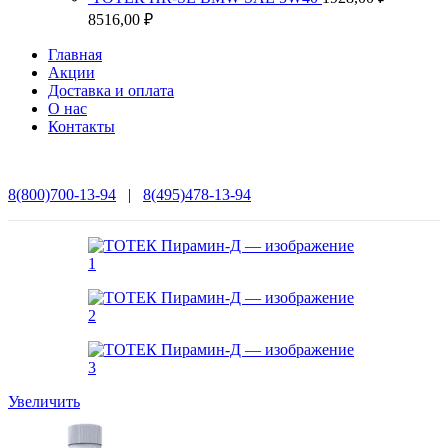
–
1799,0
Диапазон
8516,00
₽
7284,00 ₽
–
цен:
7873,0
Главная
1928,00 ₽
Акции
–
Доставка и оплата
8516,00 ₽
О нас
Контакты
8(800)700-13-94
|
8(495)478-13-94
Увеличить