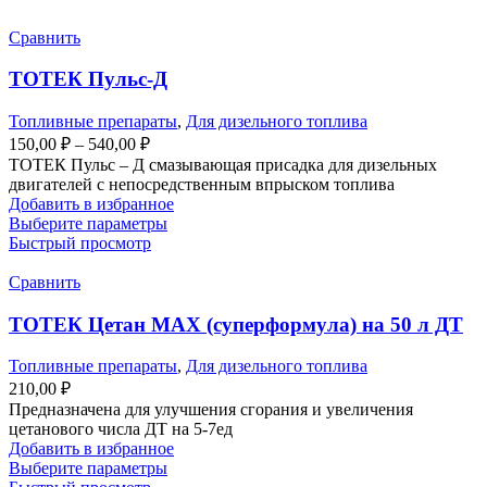
несколько
вариаций.
Сравнить
Опции
можно
ТОТЕК Пульс-Д
выбрать
на
Топливные препараты
,
Для дизельного топлива
странице
Диапазон
150,00
₽
–
540,00
₽
товара.
цен:
ТОТЕК Пульс – Д смазывающая присадка для дизельных
150,00 ₽
двигателей с непосредственным впрыском топлива
–
Добавить в избранное
Этот
Выберите параметры
540,00 ₽
товар
Быстрый просмотр
имеет
несколько
Сравнить
вариаций.
Опции
ТОТЕК Цетан МАХ (суперформула) на 50 л ДТ
можно
выбрать
Топливные препараты
,
Для дизельного топлива
на
210,00
₽
странице
Предназначена для улучшения сгорания и увеличения
товара.
цетанового числа ДТ на 5-7ед
Добавить в избранное
Этот
Выберите параметры
товар