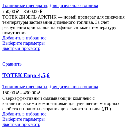
на
Топливные препараты
,
Для дизельного топлива
странице
Диапазон
750,00
₽
–
3500,00
₽
товара.
цен:
ТОТЕК ДИЗЕЛЬ АРКТИК — новый препарат для снижения
750,00 ₽
температуры застывания дизельного топлива. За счет
–
разрушения кристаллов парафинов снижает температуру
помутнения
3500,00 ₽
Добавить в избранное
Этот
Выберите параметры
товар
Быстрый просмотр
имеет
несколько
вариаций.
Сравнить
Опции
можно
ТОТЕК Евро-4,5,6
выбрать
на
Топливные препараты
,
Для дизельного топлива
странице
Диапазон
150,00
₽
–
490,00
₽
товара.
цен:
Сверхэффективный смазывающий комплекс с
150,00 ₽
каталитическими композициями для улучшения моторных
–
свойств и полноты сгорания дизельного топлива (
ДТ
)
Добавить в избранное
490,00 ₽
Этот
Выберите параметры
товар
Быстрый просмотр
имеет