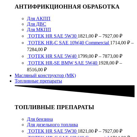
АНТИФРИКЦИОННАЯ ОБРАБОТКА
Для АКПП
Для ДВС
Для МКПП
Диапа
ТОТЕК HR SAE 5W30
1821,00
₽
–
7927,00
₽
цен:
TOTEK HR-C SAE 10W40 Commercial
1714,00
₽
–
1821,0
Диапазон
7284,00
₽
–
цен:
Диапа
ТОТЕК HR SAE 5W40
1799,00
₽
–
7873,00
₽
7927,0
1714,00 ₽
цен:
ТОТЕК HR-SE BMW SAE 5W40
1928,00
₽
–
–
1799,0
Диапазон
8516,00
₽
7284,00 ₽
–
цен:
Масляный конструктор (МК)
7873,0
1928,00 ₽
Топливные препараты
–
8516,00 ₽
ТОПЛИВНЫЕ ПРЕПАРАТЫ
Для бензина
Для дизельного топлива
Диапа
ТОТЕК HR SAE 5W30
1821,00
₽
–
7927,00
₽
цен: