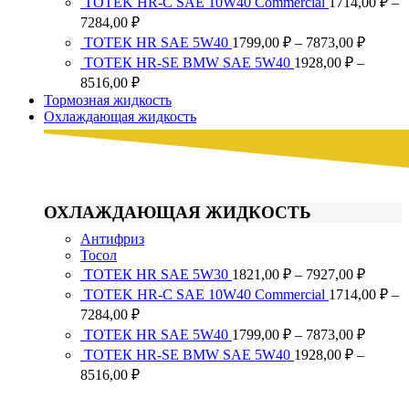
TOTEK HR-C SAE 10W40 Commercial
1714,00
₽
–
1821,0
Диапазон
7284,00
₽
–
цен:
Диапа
ТОТЕК HR SAE 5W40
1799,00
₽
–
7873,00
₽
7927,0
1714,00 ₽
цен:
ТОТЕК HR-SE BMW SAE 5W40
1928,00
₽
–
–
1799,0
Диапазон
8516,00
₽
7284,00 ₽
–
цен:
Тормозная жидкость
7873,0
1928,00 ₽
Охлаждающая жидкость
–
8516,00 ₽
ОХЛАЖДАЮЩАЯ ЖИДКОСТЬ
Антифриз
Тосол
Диапа
ТОТЕК HR SAE 5W30
1821,00
₽
–
7927,00
₽
цен:
TOTEK HR-C SAE 10W40 Commercial
1714,00
₽
–
1821,0
Диапазон
7284,00
₽
–
цен:
Диапа
ТОТЕК HR SAE 5W40
1799,00
₽
–
7873,00
₽
7927,0
1714,00 ₽
цен:
ТОТЕК HR-SE BMW SAE 5W40
1928,00
₽
–
–
1799,0
Диапазон
8516,00
₽
7284,00 ₽
–
цен:
7873,0
1928,00 ₽