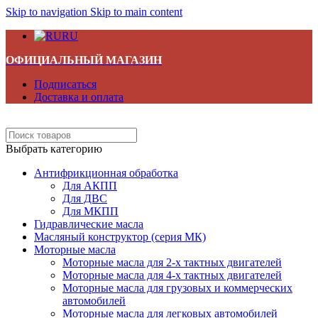
Skip to navigation
Skip to main content
RU
ОФИЦИАЛЬНЫЙ МАГАЗИН
Подписаться
Доставка и оплата
Выбрать категорию
Антифрикционная обработка
Для АКПП
Для ДВС
Для МКПП
Гидравлические масла
Масляный конструктор (серия МК)
Моторные масла
Моторные масла для 2-х тактных двигателей
Моторные масла для 4-х тактных двигателей
Моторные масла для грузовых и коммерческих
автомобилей
Моторные масла для легковых автомобилей