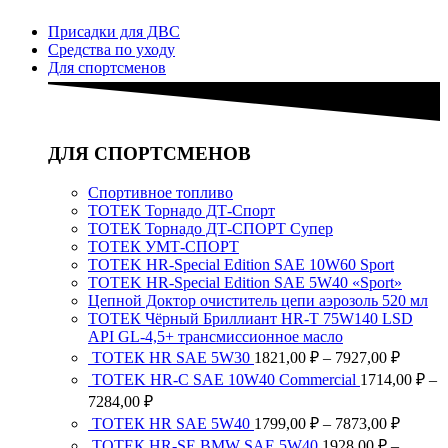
–
Присадки для ДВС
8516,00 ₽
Средства по уходу
Для спортсменов
ДЛЯ СПОРТСМЕНОВ
Спортивное топливо
ТОТЕК Торнадо ДТ-Спорт
ТОТЕК Торнадо ДТ-СПОРТ Супер
ТОТЕК УМТ-СПОРТ
TOTEK HR-Special Edition SAE 10W60 Sport
TOTEK HR-Special Edition SAE 5W40 «Sport»
Цепной Доктор очиститель цепи аэрозоль 520 мл
ТОТЕК Чёрный Бриллиант HR-T 75W140 LSD
API GL-4,5+ трансмиссионное масло
Диапа
ТОТЕК HR SAE 5W30
1821,00
₽
–
7927,00
₽
цен:
TOTEK HR-C SAE 10W40 Commercial
1714,00
₽
–
1821,0
Диапазон
7284,00
₽
–
цен:
Диапа
ТОТЕК HR SAE 5W40
1799,00
₽
–
7873,00
₽
7927,0
1714,00 ₽
цен:
ТОТЕК HR-SE BMW SAE 5W40
1928,00
₽
–