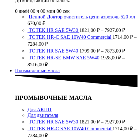
До конца акции осталось:
0
дней
00
ч
00
мин
00
сек
Цепной Доктор очиститель цепи аэрозоль 520 мл
670,00
₽
Диапа
ТОТЕК HR SAE 5W30
1821,00
₽
–
7927,00
₽
цен:
TOTEK HR-C SAE 10W40 Commercial
1714,00
₽
–
1821,0
Диапазон
7284,00
₽
–
цен:
Диапа
ТОТЕК HR SAE 5W40
1799,00
₽
–
7873,00
₽
7927,0
1714,00 ₽
цен:
ТОТЕК HR-SE BMW SAE 5W40
1928,00
₽
–
–
1799,0
Диапазон
8516,00
₽
7284,00 ₽
–
цен:
Промывочные масла
7873,0
1928,00 ₽
–
8516,00 ₽
ПРОМЫВОЧНЫЕ МАСЛА
Для АКПП
Для двигателя
Диапа
ТОТЕК HR SAE 5W30
1821,00
₽
–
7927,00
₽
цен:
TOTEK HR-C SAE 10W40 Commercial
1714,00
₽
–
1821,0
Диапазон
7284,00
₽
–
цен: