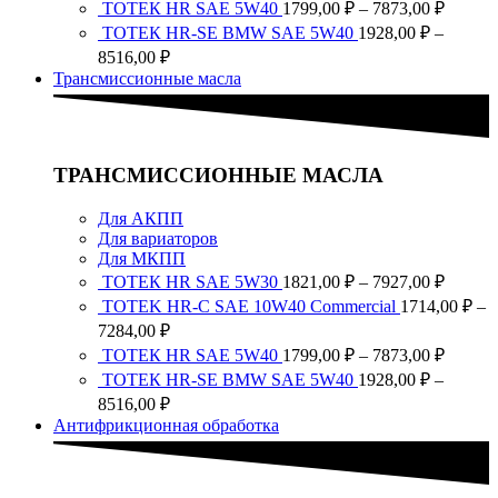
Диапа
ТОТЕК HR SAE 5W40
1799,00
₽
–
7873,00
₽
7927,0
1714,00 ₽
цен:
ТОТЕК HR-SE BMW SAE 5W40
1928,00
₽
–
–
1799,0
Диапазон
8516,00
₽
7284,00 ₽
–
цен:
Трансмиссионные масла
7873,0
1928,00 ₽
–
8516,00 ₽
ТРАНСМИССИОННЫЕ МАСЛА
Для АКПП
Для вариаторов
Для МКПП
Диапа
ТОТЕК HR SAE 5W30
1821,00
₽
–
7927,00
₽
цен:
TOTEK HR-C SAE 10W40 Commercial
1714,00
₽
–
1821,0
Диапазон
7284,00
₽
–
цен:
Диапа
ТОТЕК HR SAE 5W40
1799,00
₽
–
7873,00
₽
7927,0
1714,00 ₽
цен:
ТОТЕК HR-SE BMW SAE 5W40
1928,00
₽
–
–
1799,0
Диапазон
8516,00
₽
7284,00 ₽
–
цен:
Антифрикционная обработка
7873,0
1928,00 ₽
–
8516,00 ₽