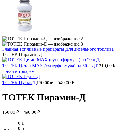
Главная
Топливные препараты
Для дизельного топлива
ТОТЕК Пирамин-Д
ТОТЕК Цетан МАХ (суперформула) на 50 л ДТ
210,00
₽
Назад к товарам
Диапазон
ТОТЕК Пульс-Д
150,00
₽
–
540,00
₽
цен:
150,00 ₽
ТОТЕК Пирамин-Д
–
540,00 ₽
Диапазон
150,00
₽
–
490,00
₽
цен:
150,00 ₽
0,1
–
0,5