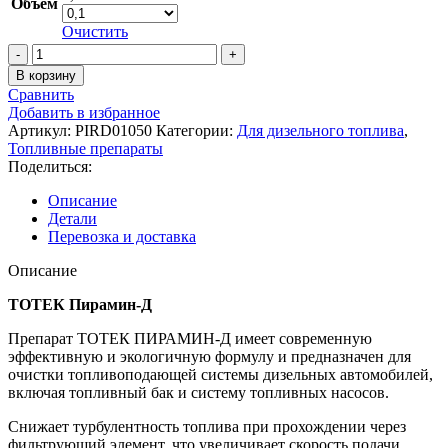
Объем
490,00 ₽
Очистить
Количество
товара
В корзину
ТОТЕК
Сравнить
Пирамин-
Добавить в избранное
Д
Артикул:
PIRD01050
Категории:
Для дизельного топлива
,
Топливные препараты
Поделиться:
Описание
Детали
Перевозка и доставка
Описание
ТОТЕК Пирамин-Д
Препарат ТОТЕК ПИРАМИН-Д имеет современную
эффективную и экологичную формулу и предназначен для
очистки топливоподающей системы дизельных автомобилей,
включая топливный бак и систему топливных насосов.
Снижает турбулентность топлива при прохождении через
фильтрующий элемент, что увеличивает скорость подачи