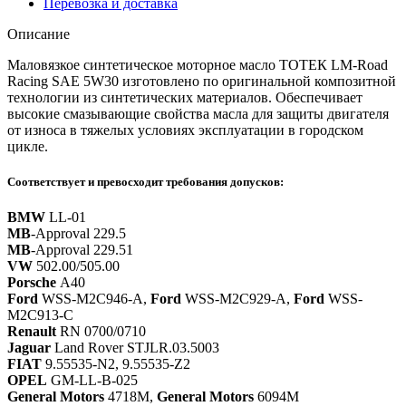
Перевозка и доставка
Описание
Маловязкое синтетическое моторное масло ТОТЕК LM-Road
Racing SAE 5W30 изготовлено по оригинальной композитной
технологии из синтетических материалов. Обеспечивает
высокие смазывающие свойства масла для защиты двигателя
от износа в тяжелых условиях эксплуатации в городском
цикле.
Соответствует и превосходит требования допусков:
BMW
LL-01
MB
-Approval 229.5
MB
-Approval 229.51
VW
502.00/505.00
Porsche
A40
Ford
WSS-M2C946-A,
Ford
WSS-M2C929-A,
Ford
WSS-
M2C913-C
Renault
RN 0700/0710
Jaguar
Land Rover STJLR.03.5003
FIAT
9.55535-N2, 9.55535-Z2
OPEL
GM-LL-B-025
General Motors
4718M,
General Motors
6094M