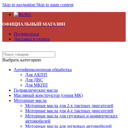
Skip to navigation
Skip to main content
RU
ОФИЦИАЛЬНЫЙ МАГАЗИН
Подписаться
Доставка и оплата
Выбрать категорию
Антифрикционная обработка
Для АКПП
Для ДВС
Для МКПП
Гидравлические масла
Масляный конструктор (серия МК)
Моторные масла
Моторные масла для 2-х тактных двигателей
Моторные масла для 4-х тактных двигателей
Моторные масла для грузовых и коммерческих
автомобилей
Моторные масла для легковых автомобилей