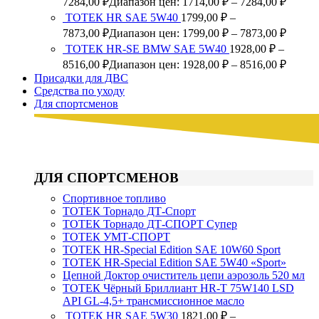
7284,00
₽
Диапазон цен: 1714,00 ₽ – 7284,00 ₽
ТОТЕК HR SAE 5W40
1799,00
₽
–
7873,00
₽
Диапазон цен: 1799,00 ₽ – 7873,00 ₽
ТОТЕК HR-SE BMW SAE 5W40
1928,00
₽
–
8516,00
₽
Диапазон цен: 1928,00 ₽ – 8516,00 ₽
Присадки для ДВС
Средства по уходу
Для спортсменов
ДЛЯ СПОРТСМЕНОВ
Спортивное топливо
ТОТЕК Торнадо ДТ-Спорт
ТОТЕК Торнадо ДТ-СПОРТ Супер
ТОТЕК УМТ-СПОРТ
TOTEK HR-Special Edition SAE 10W60 Sport
TOTEK HR-Special Edition SAE 5W40 «Sport»
Цепной Доктор очиститель цепи аэрозоль 520 мл
ТОТЕК Чёрный Бриллиант HR-T 75W140 LSD
API GL-4,5+ трансмиссионное масло
ТОТЕК HR SAE 5W30
1821,00
₽
–