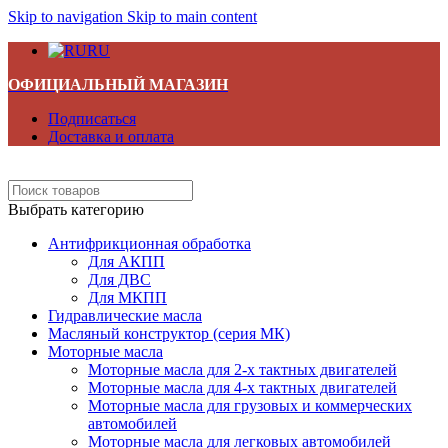
Skip to navigation
Skip to main content
RU
ОФИЦИАЛЬНЫЙ МАГАЗИН
Подписаться
Доставка и оплата
Выбрать категорию
Антифрикционная обработка
Для АКПП
Для ДВС
Для МКПП
Гидравлические масла
Масляный конструктор (серия МК)
Моторные масла
Моторные масла для 2-х тактных двигателей
Моторные масла для 4-х тактных двигателей
Моторные масла для грузовых и коммерческих
автомобилей
Моторные масла для легковых автомобилей