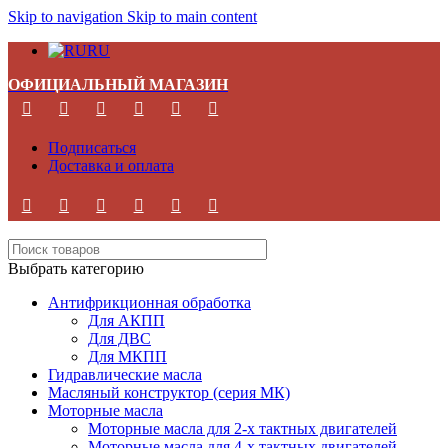
Skip to navigation
Skip to main content
RU
ОФИЦИАЛЬНЫЙ МАГАЗИН
Подписаться
Доставка и оплата
Выбрать категорию
Антифрикционная обработка
Для АКПП
Для ДВС
Для МКПП
Гидравлические масла
Масляный конструктор (серия МК)
Моторные масла
Моторные масла для 2-х тактных двигателей
Моторные масла для 4-х тактных двигателей