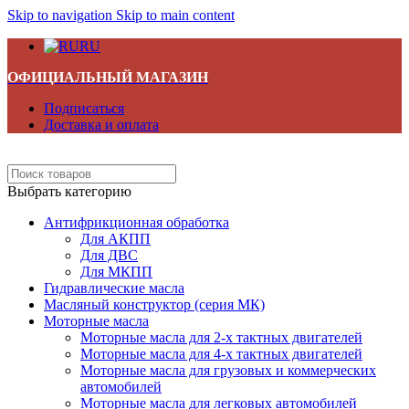
Skip to navigation
Skip to main content
RU
ОФИЦИАЛЬНЫЙ МАГАЗИН
Подписаться
Доставка и оплата
Выбрать категорию
Антифрикционная обработка
Для АКПП
Для ДВС
Для МКПП
Гидравлические масла
Масляный конструктор (серия МК)
Моторные масла
Моторные масла для 2-х тактных двигателей
Моторные масла для 4-х тактных двигателей
Моторные масла для грузовых и коммерческих
автомобилей
Моторные масла для легковых автомобилей