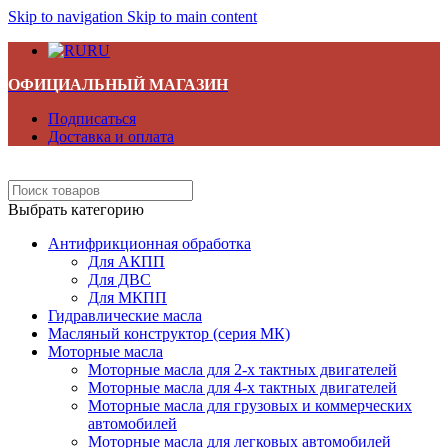
Skip to navigation
Skip to main content
RU
ОФИЦИАЛЬНЫЙ МАГАЗИН
Подписаться
Доставка и оплата
Выбрать категорию
Антифрикционная обработка
Для АКПП
Для ДВС
Для МКПП
Гидравлические масла
Масляный конструктор (серия МК)
Моторные масла
Моторные масла для 2-х тактных двигателей
Моторные масла для 4-х тактных двигателей
Моторные масла для грузовых и коммерческих
автомобилей
Моторные масла для легковых автомобилей