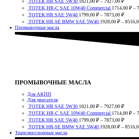
ТОТЕК HR SAE 5W30
1821,00
₽
–
7927,00
₽
цен:
TOTEK HR-C SAE 10W40 Commercial
1714,00
₽
–
1821,0
Диапа
ТОТЕК HR SAE 5W40
1799,00
₽
–
7873,00
₽
–
цен:
ТОТЕК HR-SE BMW SAE 5W40
1928,00
₽
–
8516,
7927,0
1799,0
Промывочные масла
–
7873,0
ПРОМЫВОЧНЫЕ МАСЛА
Для АКПП
Для двигателя
Диапа
ТОТЕК HR SAE 5W30
1821,00
₽
–
7927,00
₽
цен:
TOTEK HR-C SAE 10W40 Commercial
1714,00
₽
–
1821,0
Диапа
ТОТЕК HR SAE 5W40
1799,00
₽
–
7873,00
₽
–
цен:
ТОТЕК HR-SE BMW SAE 5W40
1928,00
₽
–
8516,
7927,0
1799,0
Трансмиссионные масла
–