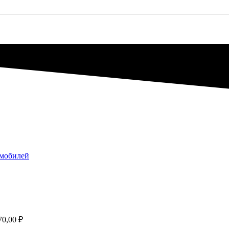
омобилей
70,00
₽
зон