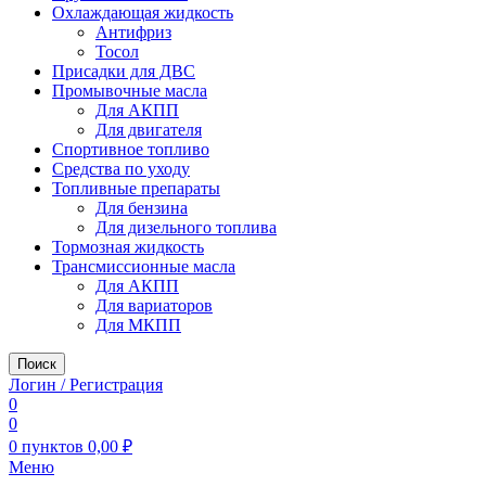
Охлаждающая жидкость
Антифриз
Тосол
Присадки для ДВС
Промывочные масла
Для АКПП
Для двигателя
Спортивное топливо
Средства по уходу
Топливные препараты
Для бензина
Для дизельного топлива
Тормозная жидкость
Трансмиссионные масла
Для АКПП
Для вариаторов
Для МКПП
Поиск
Логин / Регистрация
0
0
0
пунктов
0,00
₽
Меню