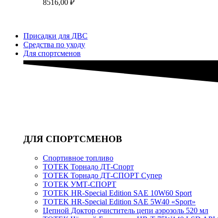
Диапазон
8516,00
₽
7284,00 ₽
–
цен:
7873,0
1928,00 ₽
–
Присадки для ДВС
8516,00 ₽
Средства по уходу
Для спортсменов
ДЛЯ СПОРТСМЕНОВ
Спортивное топливо
ТОТЕК Торнадо ДТ-Спорт
ТОТЕК Торнадо ДТ-СПОРТ Супер
ТОТЕК УМТ-СПОРТ
TOTEK HR-Special Edition SAE 10W60 Sport
TOTEK HR-Special Edition SAE 5W40 «Sport»
Цепной Доктор очиститель цепи аэрозоль 520 мл