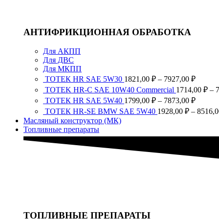
АНТИФРИКЦИОННАЯ ОБРАБОТКА
Для АКПП
Для ДВС
Для МКПП
Диапа
ТОТЕК HR SAE 5W30
1821,00
₽
–
7927,00
₽
цен:
TOTEK HR-C SAE 10W40 Commercial
1714,00
₽
–
1821,0
Диапа
ТОТЕК HR SAE 5W40
1799,00
₽
–
7873,00
₽
–
цен:
ТОТЕК HR-SE BMW SAE 5W40
1928,00
₽
–
8516,
7927,0
1799,0
Масляный конструктор (МК)
–
Топливные препараты
7873,0
ТОПЛИВНЫЕ ПРЕПАРАТЫ