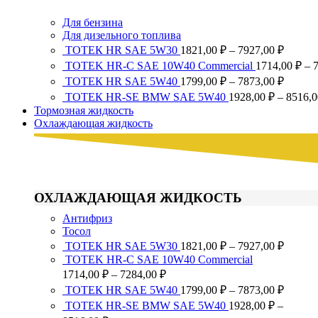
Для бензина
Для дизельного топлива
Диапа
ТОТЕК HR SAE 5W30
1821,00
₽
–
7927,00
₽
цен:
TOTEK HR-C SAE 10W40 Commercial
1714,00
₽
–
1821,0
Диапа
ТОТЕК HR SAE 5W40
1799,00
₽
–
7873,00
₽
–
цен:
ТОТЕК HR-SE BMW SAE 5W40
1928,00
₽
–
8516,
7927,0
1799,0
Тормозная жидкость
–
Охлаждающая жидкость
7873,0
ОХЛАЖДАЮЩАЯ ЖИДКОСТЬ
Антифриз
Тосол
Диапа
ТОТЕК HR SAE 5W30
1821,00
₽
–
7927,00
₽
цен:
TOTEK HR-C SAE 10W40 Commercial
1821,0
Диапазон
1714,00
₽
–
7284,00
₽
цен:
–
Диапа
ТОТЕК HR SAE 5W40
1799,00
₽
–
7873,00
₽
1714,00 ₽
7927,0
цен:
ТОТЕК HR-SE BMW SAE 5W40
1928,00
₽
–
–
1799,0