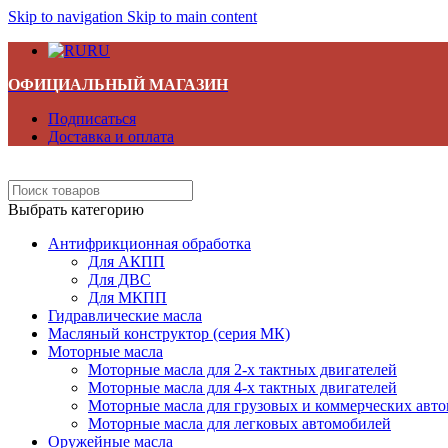
Skip to navigation
Skip to main content
RU
ОФИЦИАЛЬНЫЙ МАГАЗИН
Подписаться
Доставка и оплата
Выбрать категорию
Антифрикционная обработка
Для АКПП
Для ДВС
Для МКПП
Гидравлические масла
Масляный конструктор (серия МК)
Моторные масла
Моторные масла для 2-х тактных двигателей
Моторные масла для 4-х тактных двигателей
Моторные масла для грузовых и коммерческих авт
Моторные масла для легковых автомобилей
Оружейные масла