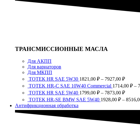
7873,0
ТРАНСМИССИОННЫЕ МАСЛА
Для АКПП
Для вариаторов
Для МКПП
Диапа
ТОТЕК HR SAE 5W30
1821,00
₽
–
7927,00
₽
цен:
TOTEK HR-C SAE 10W40 Commercial
1714,00
₽
–
1821,0
Диапа
ТОТЕК HR SAE 5W40
1799,00
₽
–
7873,00
₽
–
цен:
ТОТЕК HR-SE BMW SAE 5W40
1928,00
₽
–
8516,
7927,0
1799,0
Антифрикционная обработка
–
7873,0