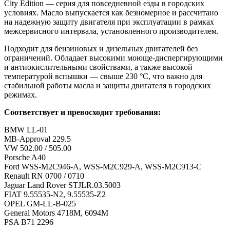
City Edition — серия для повседневной езды в городских
условиях. Масло выпускается как безномерное и рассчитано
на надежную защиту двигателя при эксплуатации в рамках
межсервисного интервала, установленного производителем.
Подходит для бензиновых и дизельных двигателей без
ограничений. Обладает высокими моюще-диспергирующими
и антиокислительными свойствами, а также высокой
температурой вспышки — свыше 230 °C, что важно для
стабильной работы масла и защиты двигателя в городских
режимах.
Соответствует и превосходит требования:
BMW LL-01
MB-Approval 229.5
VW 502.00 / 505.00
Porsche A40
Ford WSS-M2C946-A, WSS-M2C929-A, WSS-M2C913-C
Renault RN 0700 / 0710
Jaguar Land Rover STJLR.03.5003
FIAT 9.55535-N2, 9.55535-Z2
OPEL GM-LL-B-025
General Motors 4718M, 6094M
PSA B71 2296