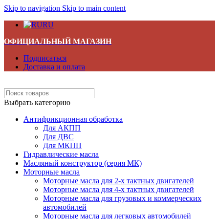
Skip to navigation
Skip to main content
RU
ОФИЦИАЛЬНЫЙ МАГАЗИН
Подписаться
Доставка и оплата
Выбрать категорию
Антифрикционная обработка
Для АКПП
Для ДВС
Для МКПП
Гидравлические масла
Масляный конструктор (серия МК)
Моторные масла
Моторные масла для 2-х тактных двигателей
Моторные масла для 4-х тактных двигателей
Моторные масла для грузовых и коммерческих
автомобилей
Моторные масла для легковых автомобилей