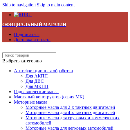
Skip to navigation
Skip to main content
RU
ОФИЦИАЛЬНЫЙ МАГАЗИН
Подписаться
Доставка и оплата
Выбрать категорию
Антифрикционная обработка
Для АКПП
Для ДВС
Для МКПП
Гидравлические масла
Масляный конструктор (серия МК)
Моторные масла
Моторные масла для 2-х тактных двигателей
Моторные масла для 4-х тактных двигателей
Моторные масла для грузовых и коммерческих
автомобилей
Моторные масла для легковых автомобилей