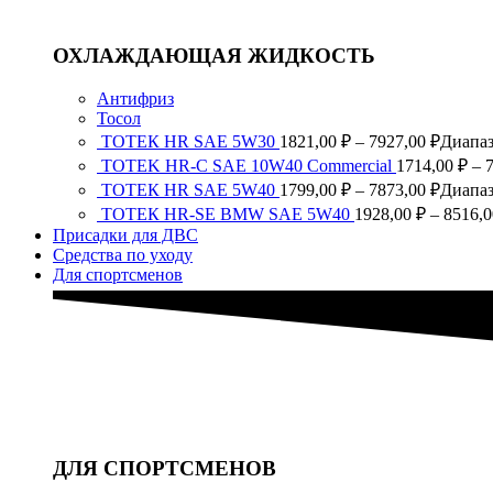
ОХЛАЖДАЮЩАЯ ЖИДКОСТЬ
Антифриз
Тосол
ТОТЕК HR SAE 5W30
1821,00
₽
–
7927,00
₽
Диапаз
TOTEK HR-C SAE 10W40 Commercial
1714,00
₽
–
ТОТЕК HR SAE 5W40
1799,00
₽
–
7873,00
₽
Диапаз
ТОТЕК HR-SE BMW SAE 5W40
1928,00
₽
–
8516,
Присадки для ДВС
Средства по уходу
Для спортсменов
ДЛЯ СПОРТСМЕНОВ