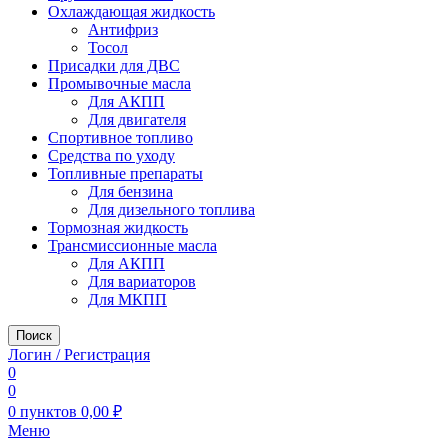
Охлаждающая жидкость
Антифриз
Тосол
Присадки для ДВС
Промывочные масла
Для АКПП
Для двигателя
Спортивное топливо
Средства по уходу
Топливные препараты
Для бензина
Для дизельного топлива
Тормозная жидкость
Трансмиссионные масла
Для АКПП
Для вариаторов
Для МКПП
Поиск
Логин / Регистрация
0
0
0
пунктов
0,00
₽
Меню