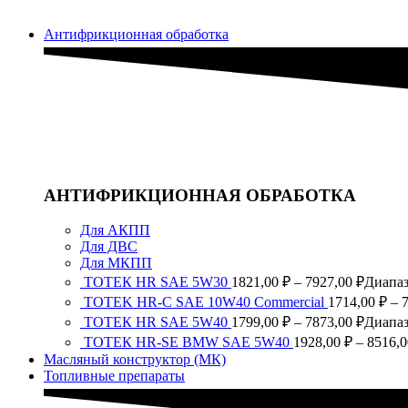
Антифрикционная обработка
АНТИФРИКЦИОННАЯ ОБРАБОТКА
Для АКПП
Для ДВС
Для МКПП
ТОТЕК HR SAE 5W30
1821,00
₽
–
7927,00
₽
Диапаз
TOTEK HR-C SAE 10W40 Commercial
1714,00
₽
–
ТОТЕК HR SAE 5W40
1799,00
₽
–
7873,00
₽
Диапаз
ТОТЕК HR-SE BMW SAE 5W40
1928,00
₽
–
8516,
Масляный конструктор (МК)
Топливные препараты