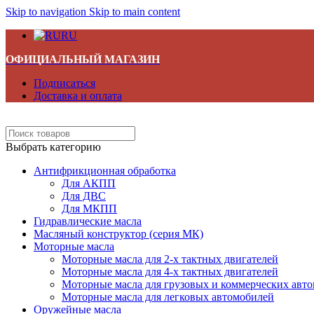
Skip to navigation
Skip to main content
RU
ОФИЦИАЛЬНЫЙ МАГАЗИН
Подписаться
Доставка и оплата
Выбрать категорию
Антифрикционная обработка
Для АКПП
Для ДВС
Для МКПП
Гидравлические масла
Масляный конструктор (серия МК)
Моторные масла
Моторные масла для 2-х тактных двигателей
Моторные масла для 4-х тактных двигателей
Моторные масла для грузовых и коммерческих авт
Моторные масла для легковых автомобилей
Оружейные масла