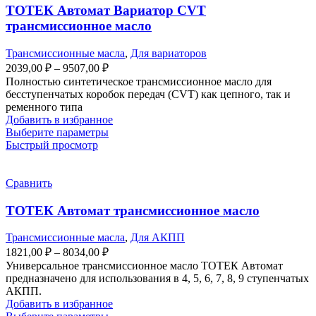
ТОТЕК Автомат Вариатор CVT
трансмиссионное масло
Трансмиссионные масла
,
Для вариаторов
Диапазон
2039,00
₽
–
9507,00
₽
цен:
Полностью синтетическое трансмиссионное масло для
2039,00 ₽
бесступенчатых коробок передач (CVT) как цепного, так и
–
ременного типа
Добавить в избранное
9507,00 ₽
Этот
Выберите параметры
товар
Быстрый просмотр
имеет
несколько
вариаций.
Сравнить
Опции
можно
ТОТЕК Автомат трансмиссионное масло
выбрать
на
Трансмиссионные масла
,
Для АКПП
странице
Диапазон
1821,00
₽
–
8034,00
₽
товара.
цен:
Универсальное трансмиссионное масло ТОТЕК Автомат
1821,00 ₽
предназначено для использования в 4, 5, 6, 7, 8, 9 ступенчатых
–
АКПП.
Добавить в избранное
8034,00 ₽
Этот