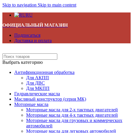
Skip to navigation
Skip to main content
RU
ОФИЦИАЛЬНЫЙ МАГАЗИН
Подписаться
Доставка и оплата
Выбрать категорию
Антифрикционная обработка
Для АКПП
Для ДВС
Для МКПП
Гидравлические масла
Масляный конструктор (серия МК)
Моторные масла
Моторные масла для 2-х тактных двигателей
Моторные масла для 4-х тактных двигателей
Моторные масла для грузовых и коммерческих
автомобилей
Моторные масла для легковых автомобилей