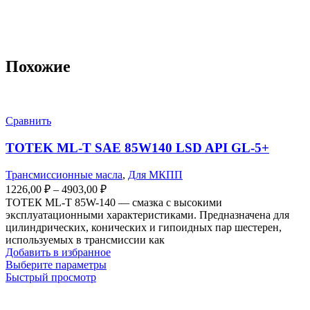
Похожие
Сравнить
TOTEK ML-T SAE 85W140 LSD API GL-5+
Трансмиссионные масла
,
Для МКПП
Диапазон
1226,00
₽
–
4903,00
₽
цен:
ТОТЕК ML-T 85W-140 — смазка с высокими
1226,00 ₽
эксплуатационными характеристиками. Предназначена для
–
цилиндрических, конических и гипоидных пар шестерен,
используемых в трансмиссии как
4903,00 ₽
Добавить в избранное
Этот
Выберите параметры
товар
Быстрый просмотр
имеет
несколько