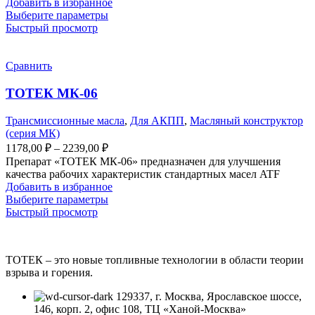
–
Добавить в избранное
Этот
Выберите параметры
9801,00 ₽
товар
Быстрый просмотр
имеет
несколько
вариаций.
Сравнить
Опции
можно
ТОТЕК МК-06
выбрать
на
Трансмиссионные масла
,
Для АКПП
,
Масляный конструктор
странице
(серия МК)
товара.
Диапазон
1178,00
₽
–
2239,00
₽
цен:
Препарат «ТОТЕК МК-06» предназначен для улучшения
1178,00 ₽
качества рабочих характеристик стандартных масел ATF
–
Добавить в избранное
Этот
Выберите параметры
2239,00 ₽
товар
Быстрый просмотр
имеет
несколько
вариаций.
ТОТЕК – это новые топливные технологии в области теории
Опции
взрыва и горения.
можно
выбрать
129337, г. Москва, Ярославское шоссе,
на
146, корп. 2, офис 108, ТЦ «Ханой-Москва»
странице