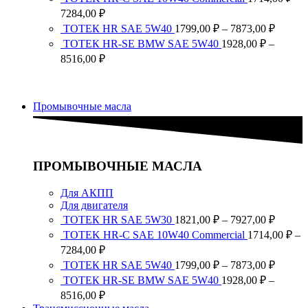
1821,0
Диапазон
7284,00
₽
–
цен:
Диапа
ТОТЕК HR SAE 5W40
1799,00
₽
–
7873,00
₽
7927,0
1714,00 ₽
цен:
ТОТЕК HR-SE BMW SAE 5W40
1928,00
₽
–
–
1799,0
Диапазон
8516,00
₽
7284,00 ₽
–
цен:
7873,0
1928,00 ₽
–
Промывочные масла
8516,00 ₽
ПРОМЫВОЧНЫЕ МАСЛА
Для АКПП
Для двигателя
Диапа
ТОТЕК HR SAE 5W30
1821,00
₽
–
7927,00
₽
цен:
TOTEK HR-C SAE 10W40 Commercial
1714,00
₽
–
1821,0
Диапазон
7284,00
₽
–
цен:
Диапа
ТОТЕК HR SAE 5W40
1799,00
₽
–
7873,00
₽
7927,0
1714,00 ₽
цен:
ТОТЕК HR-SE BMW SAE 5W40
1928,00
₽
–
–
1799,0
Диапазон
8516,00
₽
7284,00 ₽
–
цен: