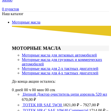
Меню
0
пунктов
Наш каталог
Моторные масла
МОТОРНЫЕ МАСЛА
Моторные масла для легковых автомобилей
Моторные масла для грузовых и коммерческих
автомобилей
Моторные масла для 2-х тактных двигателей
Моторные масла для 4-х тактных двигателей
До конца акции осталось:
0
дней
00
ч
00
мин
00
сек
Цепной Доктор очиститель цепи аэрозоль 520 мл
670,00
₽
Диапа
ТОТЕК HR SAE 5W30
1821,00
₽
–
7927,00
₽
цен:
TOTEK HR-C SAE 10W40 Commercial
1714,00
₽
–