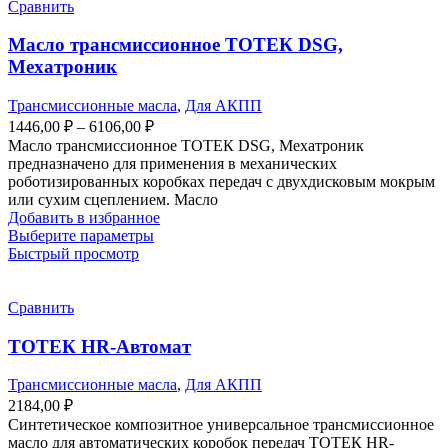
вариаций.
Сравнить
Опции
можно
​Масло трансмиссионное ТОТЕК DSG,
выбрать
Мехатроник
на
странице
Трансмиссионные масла
,
Для АКПП
товара.
Диапазон
1446,00
₽
–
6106,00
₽
цен:
Масло трансмиссионное ТОТЕК DSG, Мехатроник
1446,00 ₽
предназначено для применения в механических
–
роботизированных коробках передач с двухдисковым мокрым
или сухим сцеплением. Масло
6106,00 ₽
Добавить в избранное
Этот
Выберите параметры
товар
Быстрый просмотр
имеет
несколько
вариаций.
Сравнить
Опции
можно
ТОТЕК HR-Автомат
выбрать
на
Трансмиссионные масла
,
Для АКПП
странице
2184,00
₽
товара.
Синтетическое композитное универсальное трансмиссионное
масло для автоматических коробок передач ТОТЕК HR-