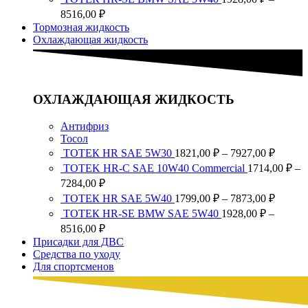
–
1799,0
Диапазон
8516,00
₽
7284,00 ₽
–
цен:
Тормозная жидкость
7873,0
1928,00 ₽
Охлаждающая жидкость
–
8516,00 ₽
ОХЛАЖДАЮЩАЯ ЖИДКОСТЬ
Антифриз
Тосол
Диапа
ТОТЕК HR SAE 5W30
1821,00
₽
–
7927,00
₽
цен:
TOTEK HR-C SAE 10W40 Commercial
1714,00
₽
–
1821,0
Диапазон
7284,00
₽
–
цен:
Диапа
ТОТЕК HR SAE 5W40
1799,00
₽
–
7873,00
₽
7927,0
1714,00 ₽
цен:
ТОТЕК HR-SE BMW SAE 5W40
1928,00
₽
–
–
1799,0
Диапазон
8516,00
₽
7284,00 ₽
–
цен:
Присадки для ДВС
7873,0
1928,00 ₽
Средства по уходу
–
Для спортсменов
8516,00 ₽