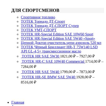
ДЛЯ СПОРТСМЕНОВ
Спортивное топливо
ТОТЕК Торнадо ДТ-Спорт
ТОТЕК Торнадо ДТ-СПОРТ Супер
ТОТЕК УМТ-СПОРТ
TOTEK HR-Special Edition SAE 10W60 Sport
TOTEK HR-Special Edition SAE 5W40 «Sport»
Цепной Доктор очиститель цепи аэрозоль 520 мл
ТОТЕК Чёрный Бриллиант HR-T 75W140 LSD
API GL-4,5+ трансмиссионное масло
Диапа
ТОТЕК HR SAE 5W30
1821,00
₽
–
7927,00
₽
цен:
TOTEK HR-C SAE 10W40 Commercial
1714,00
₽
–
1821,0
Диапазон
7284,00
₽
–
цен:
Диапа
ТОТЕК HR SAE 5W40
1799,00
₽
–
7873,00
₽
7927,0
1714,00 ₽
цен:
ТОТЕК HR-SE BMW SAE 5W40
1928,00
₽
–
–
1799,0
Диапазон
8516,00
₽
7284,00 ₽
–
цен:
7873,0
1928,00 ₽
–
8516,00 ₽
Главная