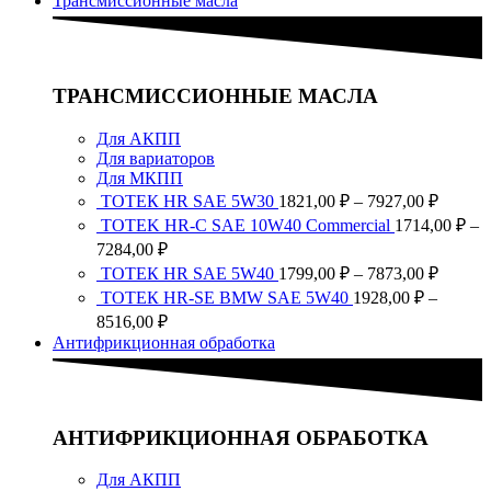
Трансмиссионные масла
7873,0
1928,00 ₽
–
8516,00 ₽
ТРАНСМИССИОННЫЕ МАСЛА
Для АКПП
Для вариаторов
Для МКПП
Диапа
ТОТЕК HR SAE 5W30
1821,00
₽
–
7927,00
₽
цен:
TOTEK HR-C SAE 10W40 Commercial
1714,00
₽
–
1821,0
Диапазон
7284,00
₽
–
цен:
Диапа
ТОТЕК HR SAE 5W40
1799,00
₽
–
7873,00
₽
7927,0
1714,00 ₽
цен:
ТОТЕК HR-SE BMW SAE 5W40
1928,00
₽
–
–
1799,0
Диапазон
8516,00
₽
7284,00 ₽
–
цен:
Антифрикционная обработка
7873,0
1928,00 ₽
–
8516,00 ₽
АНТИФРИКЦИОННАЯ ОБРАБОТКА
Для АКПП