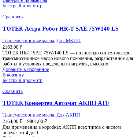
Выберите параметры
товар
Быстрый просмотр
имеет
несколько
Сравнить
вариаций.
Опции
ТОТЕК Астра Робот HR-T SAE 75W140 LS
можно
выбрать
Трансмиссионные масла
,
Для МКПП
на
2163,00
₽
странице
ТОТЕК HR-T SAE 75W-140 LS — полностью синтетическое
товара.
трансмиссионное масло нового поколения, разработанное для
работы в условиях предельных нагрузок, высоких
Добавить в избранное
В корзину
Быстрый просмотр
Сравнить
ТОТЕК Конвертер Автомат АКПП ATF
Трансмиссионные масла
,
Для АКПП
Диапазон
2164,00
₽
–
9801,00
₽
цен:
Для применения в коробках АКПП всех типов с числом
2164,00 ₽
передач от 4 до 9.