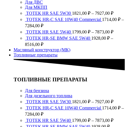
Для ДВС
Для МКПП
Диапа
ТОТЕК HR SAE 5W30
1821,00
₽
–
7927,00
₽
цен:
TOTEK HR-C SAE 10W40 Commercial
1714,00
₽
–
1821,0
Диапазон
7284,00
₽
–
цен:
Диапа
ТОТЕК HR SAE 5W40
1799,00
₽
–
7873,00
₽
7927,0
1714,00 ₽
цен:
ТОТЕК HR-SE BMW SAE 5W40
1928,00
₽
–
–
1799,0
Диапазон
8516,00
₽
7284,00 ₽
–
цен:
Масляный конструктор (МК)
7873,0
1928,00 ₽
Топливные препараты
–
8516,00 ₽
ТОПЛИВНЫЕ ПРЕПАРАТЫ
Для бензина
Для дизельного топлива
Диапа
ТОТЕК HR SAE 5W30
1821,00
₽
–
7927,00
₽
цен:
TOTEK HR-C SAE 10W40 Commercial
1714,00
₽
–
1821,0
Диапазон
7284,00
₽
–
цен:
Диапа
ТОТЕК HR SAE 5W40
1799,00
₽
–
7873,00
₽
7927,0
1714,00 ₽
цен:
ТОТЕК HR-SE BMW SAE 5W40
1928,00
₽
–