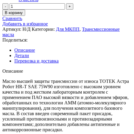
8141,00 ₽
Количество
товара
В корзину
TOTEK
Сравнить
Астра
Добавить в избранное
Робот
Артикул:
Н/Д
Категории:
Для МКПП
,
Трансмиссионные
HR-
масла
T
Поделиться:
SAE
75W90
Описание
трансмиссионное
Детали
масло
Перевозка и доставка
Описание
Масло высшей защиты трансмиссии от износа TOTEK Астра
Робот HR-T SAE 75W90 изготовлено с высоким уровнем
качества и под жестким лабораторным контролем с
применением ПАО высокой вязкости и добавлением эфиров,
обработанных по технологии АММ (атомно-молекулярного
манипулирования), для получения композитного базового
масла. В состав введен современный пакет присадок,
усиленный противоизносными и противозадирными
компонентами; дополнительно добавлены антипенные и
антикоррозионные присадки.