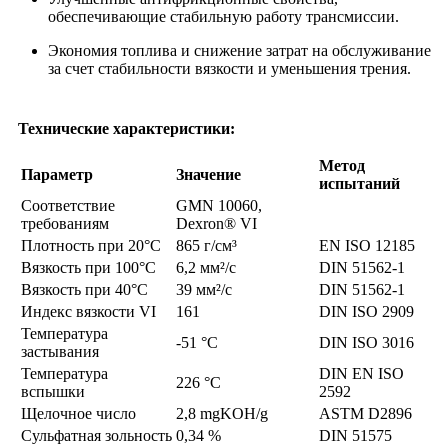
обеспечивающие стабильную работу трансмиссии.
Экономия топлива и снижение затрат на обслуживание
за счет стабильности вязкости и уменьшения трения.
Технические характеристики:
Метод
Параметр
Значение
испытаний
Соответствие
GMN 10060,
требованиям
Dexron® VI
Плотность при 20°C
865 г/см³
EN ISO 12185
Вязкость при 100°C
6,2 мм²/с
DIN 51562-1
Вязкость при 40°C
39 мм²/с
DIN 51562-1
Индекс вязкости VI
161
DIN ISO 2909
Температура
-51 °C
DIN ISO 3016
застывания
Температура
DIN EN ISO
226 °C
вспышки
2592
Щелочное число
2,8 mgKOH/g
ASTM D2896
Сульфатная зольность
0,34 %
DIN 51575