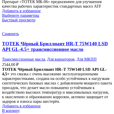
Препарат «ТОТЕК МК-06» предназначен для улучшения
качества рабочих характеристик стандартных масел ATF
Добавить в избранное
Выберите параметры
Быстрый просмотр
Сравнить
ТОТЕК Чёрный Бриллиант HR-T 75W140 LSD
API GL-4,5+ трансмиссионное масло
Трансмиссионные масла
,
Для вариаторов
,
Для МКПП
2544,00
₽
ТОТЕК Чёрный Бриллиант
HR
–
T
75
W
140
LSD
API
GL
-
4,5+
это смазка с очень высокими эксплуатационными
характеристиками, создана на особо устойчивых к нагрузкам
синтетических базовых маслах с добавлением мощного пакета
присадок, что делает масло повышено устойчивым к
воздействию высоких температур и максимальных нагрузок,
к окислению и образованию коррозии, активно защищает от
задиров и износа пары шестерён.
Добавить в избранное
В корзину