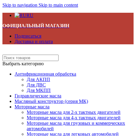
Skip to navigation
Skip to main content
RU
ОФИЦИАЛЬНЫЙ МАГАЗИН
Подписаться
Доставка и оплата
Выбрать категорию
Антифрикционная обработка
Для АКПП
Для ДВС
Для МКПП
Гидравлические масла
Масляный конструктор (серия МК)
Моторные масла
Моторные масла для 2-х тактных двигателей
Моторные масла для 4-х тактных двигателей
Моторные масла для грузовых и коммерческих
автомобилей
Моторные масла для легковых автомобилей