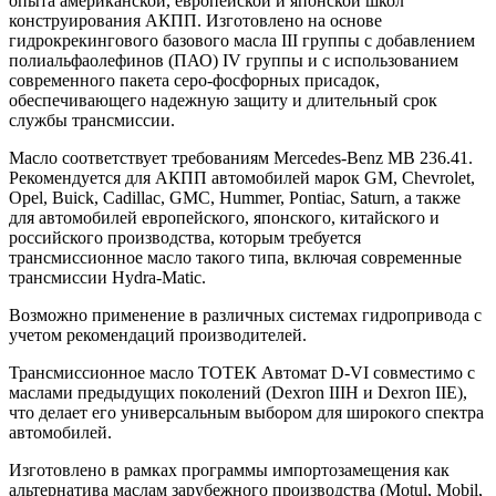
опыта американской, европейской и японской школ
конструирования АКПП. Изготовлено на основе
гидрокрекингового базового масла III группы с добавлением
полиальфаолефинов (ПАО) IV группы и с использованием
современного пакета серо-фосфорных присадок,
обеспечивающего надежную защиту и длительный срок
службы трансмиссии.
Масло соответствует требованиям Mercedes-Benz MB 236.41.
Рекомендуется для АКПП автомобилей марок GM, Chevrolet,
Opel, Buick, Cadillac, GMC, Hummer, Pontiac, Saturn, а также
для автомобилей европейского, японского, китайского и
российского производства, которым требуется
трансмиссионное масло такого типа, включая современные
трансмиссии Hydra-Matic.
Возможно применение в различных системах гидропривода с
учетом рекомендаций производителей.
Трансмиссионное масло ТОТЕК Автомат D-VI совместимо с
маслами предыдущих поколений (Dexron IIIH и Dexron IIE),
что делает его универсальным выбором для широкого спектра
автомобилей.
Изготовлено в рамках программы импортозамещения как
альтернатива маслам зарубежного производства (Motul, Mobil,