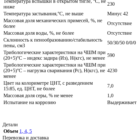
Температура вспышки в открытом тигле, °С, не
230
ниже
Температура застывания,°С, не выше
Минус 42
Массовая доля механических примесей, %, не
Отсутствие
более
Массовая доля воды, %, не более
Отсутствие
Склонность к пенообразованию/стабильность
50/30/50 0/0/0
пены, см3
Трибологические характеристики на ЧШМ при
590
(20+5)°С – индекс задира (Из), Н(кгс), не менее
Трибологические характеристики на ЧШМ при
(20+5)°С – нагрузка сваривания (Рс), Н(кгс), не
4230
менее
Цвет на колориметре ЦНТ, с разведением
7,0
15:85, ед. ЦНТ, не более
Массовая доля серы, % не менее
1,0
Испытание на коррозию
Выдерживает
Детали
Объем
1
,
4
,
5
Перевозка и доставка