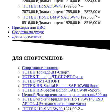
7284,00
₽
Диапазон цен: 1714,00 ₽ – 7284,00 ₽
ТОТЕК HR SAE 5W40
1799,00
₽
–
7873,00
₽
Диапазон цен: 1799,00 ₽ – 7873,00 ₽
ТОТЕК HR-SE BMW SAE 5W40
1928,00
₽
–
8516,00
₽
Диапазон цен: 1928,00 ₽ – 8516,00 ₽
Присадки для ДВС
Средства по уходу
Для спортсменов
ДЛЯ СПОРТСМЕНОВ
Спортивное топливо
ТОТЕК Торнадо ДТ-Спорт
ТОТЕК Торнадо ДТ-СПОРТ Супер
ТОТЕК УМТ-СПОРТ
TOTEK HR-Special Edition SAE 10W60 Sport
TOTEK HR-Special Edition SAE 5W40 «Sport»
Цепной Доктор очиститель цепи аэрозоль 520 мл
ТОТЕК Чёрный Бриллиант HR-T 75W140 LSD
API GL-4,5+ трансмиссионное масло
ТОТЕК HR SAE 5W30
1821,00
₽
–