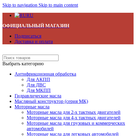
Skip to navigation
Skip to main content
RU
ОФИЦИАЛЬНЫЙ МАГАЗИН
Подписаться
Доставка и оплата
Выбрать категорию
Антифрикционная обработка
Для АКПП
Для ДВС
Для МКПП
Гидравлические масла
Масляный конструктор (серия МК)
Моторные масла
Моторные масла для 2-х тактных двигателей
Моторные масла для 4-х тактных двигателей
Моторные масла для грузовых и коммерческих
автомобилей
Моторные масла для легковых автомобилей